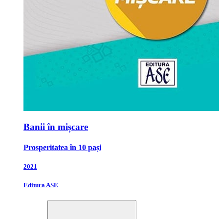
Banii în mișcare
Prosperitatea în 10 pași
2021
Editura ASE