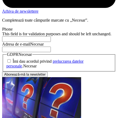
Arhiva de newslettere
Completează toate câmpurile marcate cu „
Necesar
”.
Phone
This field is for validation purposes and should be left unchanged.
Adresa de e-mail
Necesar
GDPR
Necesar
Îmi dau acordul privind
prelucrarea datelor
personale
.
Necesar