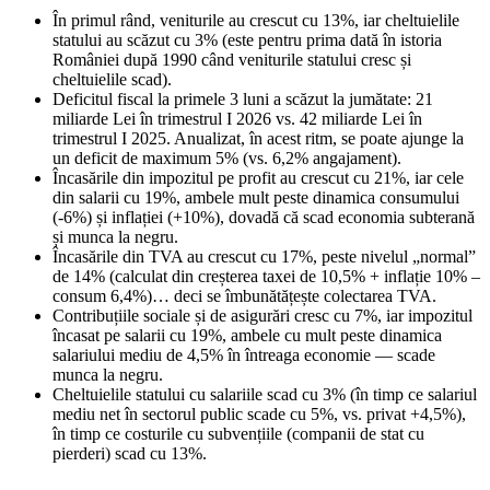
În primul rând, veniturile au crescut cu 13%, iar cheltuielile
statului au scăzut cu 3% (este pentru prima dată în istoria
României după 1990 când veniturile statului cresc și
cheltuielile scad).
Deficitul fiscal la primele 3 luni a scăzut la jumătate: 21
miliarde Lei în trimestrul I 2026 vs. 42 miliarde Lei în
trimestrul I 2025. Anualizat, în acest ritm, se poate ajunge la
un deficit de maximum 5% (vs. 6,2% angajament).
Încasările din impozitul pe profit au crescut cu 21%, iar cele
din salarii cu 19%, ambele mult peste dinamica consumului
(-6%) și inflației (+10%), dovadă că scad economia subterană
și munca la negru.
Încasările din TVA au crescut cu 17%, peste nivelul „normal”
de 14% (calculat din creșterea taxei de 10,5% + inflație 10% –
consum 6,4%)… deci se îmbunătățește colectarea TVA.
Contribuțiile sociale și de asigurări cresc cu 7%, iar impozitul
încasat pe salarii cu 19%, ambele cu mult peste dinamica
salariului mediu de 4,5% în întreaga economie — scade
munca la negru.
Cheltuielile statului cu salariile scad cu 3% (în timp ce salariul
mediu net în sectorul public scade cu 5%, vs. privat +4,5%),
în timp ce costurile cu subvențiile (companii de stat cu
pierderi) scad cu 13%.