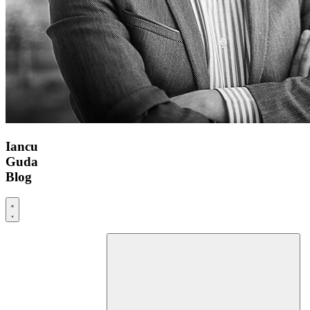
Iancu
Guda
Blog