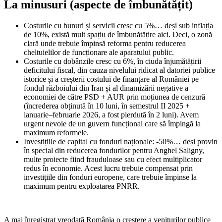
La minusuri (aspecte de îmbunătățit)
Costurile cu bunuri și servicii cresc cu 5%… deși sub inflația
de 10%, există mult spațiu de îmbunătățire aici. Deci, o zonă
clară unde trebuie împinsă reforma pentru reducerea
cheltuielilor de funcționare ale aparatului public.
Costurile cu dobânzile cresc cu 6%, în ciuda înjumătățirii
deficitului fiscal, din cauza nivelului ridicat al datoriei publice
istorice și a creșterii costului de finanțare al României pe
fondul războiului din Iran și al dinamizării negative a
economiei de către PSD + AUR prin moțiunea de cenzură
(încrederea obținută în 10 luni, în semestrul II 2025 +
ianuarie–februarie 2026, a fost pierdută în 2 luni). Avem
urgent nevoie de un guvern funcțional care să împingă la
maximum reformele.
Investițiile de capital cu fonduri naționale: -50%… deși provin
în special din reducerea fondurilor pentru Anghel Saligny,
multe proiecte fiind frauduloase sau cu efect multiplicator
redus în economie. Acest lucru trebuie compensat prin
investițiile din fonduri europene, care trebuie împinse la
maximum pentru exploatarea PNRR.
A mai înregistrat vreodată România o creștere a veniturilor publice