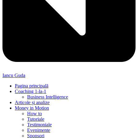
Iancu Guda
Pagina principală
Coaching 1-la-1
Business Intelligence
Articole și analize
Money in Motion
How to
Tutoriale
Testimoniale
Evenimente
Sponsori