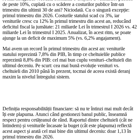
de peste 10%, cuplată cu o scădere a costurilor publice într-un
trimestru din ultimii 30 de ani? Niciodată. Cu o singură excepție:
primul trimestru din 2026. Costurile statului scad cu 3%, iar
veniturile cresc cu 12% în primul trimestru din acest an, reducând
deficitul fiscal la jumătate: 21 miliarde Lei în trimestrul I 2026 vs. 42
miliarde Lei în trimestrul I 2025. Anualizat, în acest ritm, se poate
ajunge la un deficit de maximum 5% (vs. 6,2% angajament).
Mai avem un record în primul trimestru din acest an: veniturile
statului reprezintă 7,8% din PIB, în timp ce cheltuielile publice
reprezintă 8,8% din PIB: cel mai bun cuplu venituri–cheltuieli din
ultimul deceniu. Pe scurt: cea mai bună evoluție venituri vs.
cheltuieli din 2010 până în prezent, tocmai de aceea există deranj
maxim la nivelul întregului sistem.
Definiția responsabilității financiare: să nu te întinzi mai mult decât
îți este plapuma. Atunci când gestionezi banul public, înseamnă
respect pentru cetățeanul de rând. Raportul dintre cheltuieli (cât ne
întindem) și veniturile încasate la buget (cât este plapuma) reflectă
acest aspect și arată cel mai bine din ultimul deceniu: doar 1,13 în
primul trimestru din 2026.