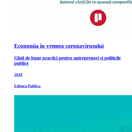
Economia în vremea coronavirusului
Ghid de bune practici pentru antreprenori și politicile
publice
2020
Editura Publica