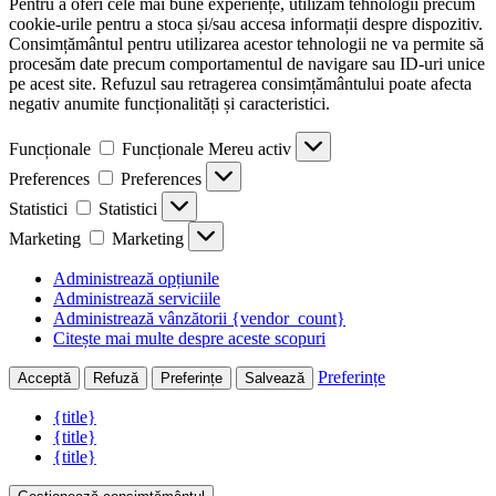
Pentru a oferi cele mai bune experiențe, utilizăm tehnologii precum
cookie-urile pentru a stoca și/sau accesa informații despre dispozitiv.
Consimțământul pentru utilizarea acestor tehnologii ne va permite să
procesăm date precum comportamentul de navigare sau ID-uri unice
pe acest site. Refuzul sau retragerea consimțământului poate afecta
negativ anumite funcționalități și caracteristici.
Funcționale
Funcționale
Mereu activ
Preferences
Preferences
Statistici
Statistici
Marketing
Marketing
Administrează opțiunile
Administrează serviciile
Administrează vânzătorii {vendor_count}
Citește mai multe despre aceste scopuri
Preferințe
Acceptă
Refuză
Preferințe
Salvează
{title}
{title}
{title}