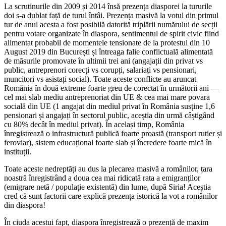
La scrutinurile din 2009 și 2014 însă prezența diasporei la tururile
doi s-a dublat față de turul întâi. Prezența masivă la votul din primul
tur de anul acesta a fost posibilă datorită triplării numărului de secții
pentru votare organizate în diaspora, sentimentul de spirit civic fiind
alimentat probabil de momentele tensionate de la protestul din 10
August 2019 din București și întreaga falie conflictuală alimentată
de măsurile promovate în ultimii trei ani (angajații din privat vs
public, antreprenori corecți vs corupți, salariați vs pensionari,
muncitori vs asistați social). Toate aceste conflicte au aruncat
România în două extreme foarte greu de corectat în următorii ani —
cel mai slab mediu antreprenoriat din UE & cea mai mare povara
socială din UE (1 angajat din mediul privat în România susține 1,6
pensionari și angajați în sectorul public, aceștia din urmă câștigând
cu 80% decât în mediul privat). În același timp, România
înregistrează o infrastructură publică foarte proastă (transport rutier și
feroviar), sistem educațional foarte slab și încredere foarte mică în
instituții.
Toate aceste nedreptăți au dus la plecarea masivă a românilor, țara
noastră înregistrând a doua cea mai ridicată rata a emigranților
(emigrare netă / populație existentă) din lume, după Siria! Aceștia
cred că sunt factorii care explică prezența istorică la vot a românilor
din diaspora!
În ciuda acestui fapt, diaspora înregistrează o prezență de maxim