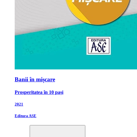
Banii în mișcare
Prosperitatea în 10 pași
2021
Editura ASE