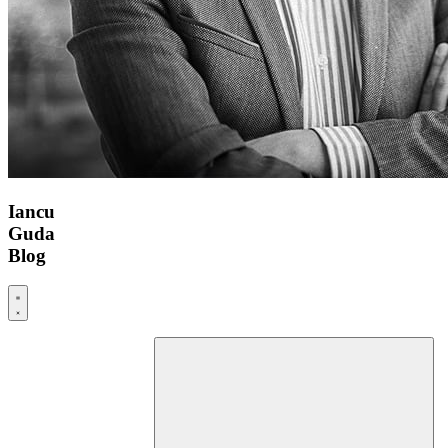
Iancu
Guda
Blog