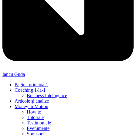
Iancu Guda
Pagina principală
Coaching 1-la-1
Business Intelligence
Articole și analize
Money in Motion
How to
Tutoriale
Testimoniale
Evenimente
Sponsori