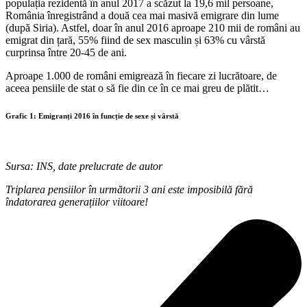
populația rezidentă în anul 2017 a scăzut la 19,6 mil persoane,
România înregistrând a două cea mai masivă emigrare din lume
(după Siria). Astfel, doar în anul 2016 aproape 210 mii de români au
emigrat din țară, 55% fiind de sex masculin și 63% cu vârstă
curprinsa între 20-45 de ani.
Aproape 1.000 de români emigrează în fiecare zi lucrătoare, de
aceea pensiile de stat o să fie din ce în ce mai greu de plătit…
Grafic 1: Emigranți 2016 în funcție de sexe și vârstă
Sursa: INS, date prelucrate de autor
Triplarea pensiilor în următorii 3 ani este imposibilă fără
îndatorarea generațiilor viitoare!