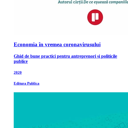
Economia în vremea coronavirusului
Ghid de bune practici pentru antreprenori și politicile
publice
2020
Editura Publica