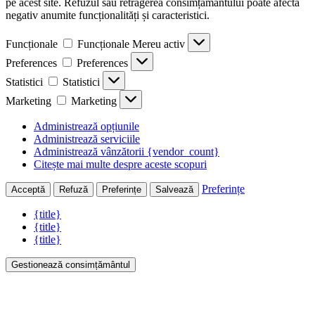
pe acest site. Refuzul sau retragerea consimțământului poate afecta
negativ anumite funcționalități și caracteristici.
Funcționale
Funcționale
Mereu activ
Preferences
Preferences
Statistici
Statistici
Marketing
Marketing
Administrează opțiunile
Administrează serviciile
Administrează vânzătorii {vendor_count}
Citește mai multe despre aceste scopuri
Preferințe
Acceptă
Refuză
Preferințe
Salvează
{title}
{title}
{title}
Gestionează consimțământul