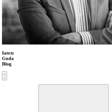
Iancu
Guda
Blog