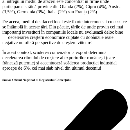
al întregului mediu de afaceri este concentrat în firme unde
participarea străină provine din Olanda (7%), Cipru (4%), Austria
(3,5%), Germania (3%), Italia (2%) sau Franța (2%).
De aceea, mediul de afaceri local este foarte interconectat cu ceea ce
se întâmplă în aceste țări. Din păcate, țările de unde provin cei mai
importanți investitori în companiile locale nu evoluează deloc bine
— decelerarea creșterii economice cuplate cu dobânzile reale
negative nu oferă perspective de creștere viitoare!
În acest context, scăderea comenzilor la export determină
decelerarea ritmului de creștere al exporturilor românești (care
frânează puternic) și accentuează scăderea producției industrial
aproape de 6%, cel mai slab nivel din ultimul deceniu!
Sursa: Oficiul Național al Registrului Comerțului