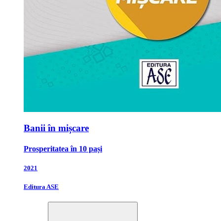
Banii în mișcare
Prosperitatea în 10 pași
2021
Editura ASE