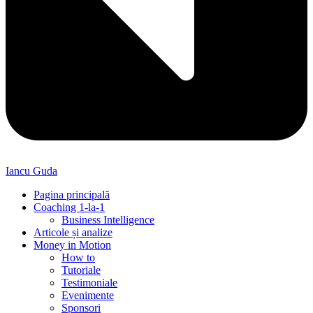
Iancu Guda
Pagina principală
Coaching 1-la-1
Business Intelligence
Articole și analize
Money in Motion
How to
Tutoriale
Testimoniale
Evenimente
Sponsori