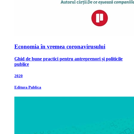
Economia în vremea coronavirusului
Ghid de bune practici pentru antreprenori și politicile
publice
2020
Editura Publica