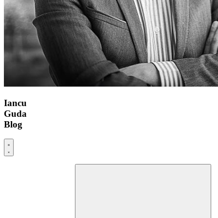
Iancu
Guda
Blog