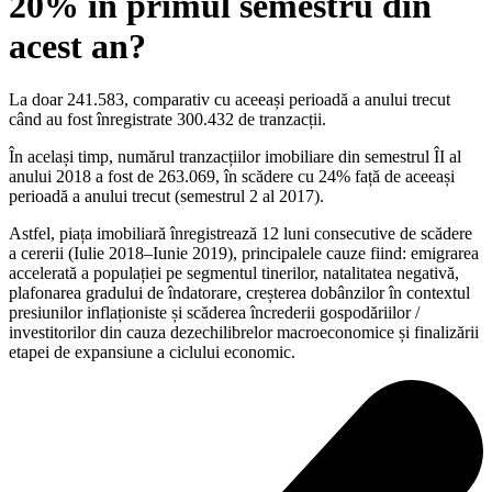
20% în primul semestru din
acest an?
La doar 241.583, comparativ cu aceeași perioadă a anului trecut
când au fost înregistrate 300.432 de tranzacții.
În același timp, numărul tranzacțiilor imobiliare din semestrul ÎI al
anului 2018 a fost de 263.069, în scădere cu 24% față de aceeași
perioadă a anului trecut (semestrul 2 al 2017).
Astfel, piața imobiliară înregistrează 12 luni consecutive de scădere
a cererii (Iulie 2018–Iunie 2019), principalele cauze fiind: emigrarea
accelerată a populației pe segmentul tinerilor, natalitatea negativă,
plafonarea gradului de îndatorare, creșterea dobânzilor în contextul
presiunilor inflaționiste și scăderea încrederii gospodăriilor /
investitorilor din cauza dezechilibrelor macroeconomice și finalizării
etapei de expansiune a ciclului economic.