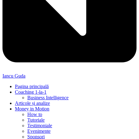
Iancu Guda
Pagina principală
Coaching 1-la-1
Business Intelligence
Articole și analize
Money in Motion
How to
Tutoriale
Testimoniale
Evenimente
Sponsori