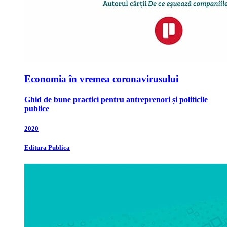
Economia în vremea coronavirusului
Ghid de bune practici pentru antreprenori și politicile
publice
2020
Editura Publica