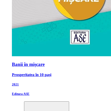
Banii în mișcare
Prosperitatea în 10 pași
2021
Editura ASE