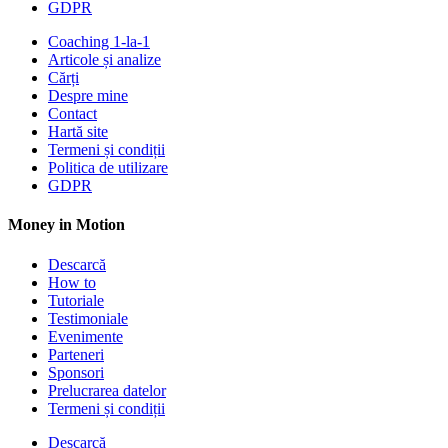
GDPR
Coaching 1-la-1
Articole și analize
Cărți
Despre mine
Contact
Hartă site
Termeni și condiții
Politica de utilizare
GDPR
Money in Motion
Descarcă
How to
Tutoriale
Testimoniale
Evenimente
Parteneri
Sponsori
Prelucrarea datelor
Termeni și condiții
Descarcă